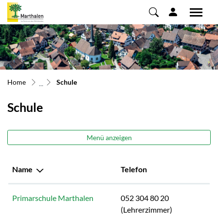
Marthalen
zur Startseite
Direkt zur Hauptnavigation
Direkt zum Inhalt
Direkt zur Suche
Direkt zum Stichwortverzeichnis
(ausgewählt)
Home
Schule
Schule
Menü anzeigen
Name
Telefon
Primarschule Marthalen
052 304 80 20
(Lehrerzimmer)