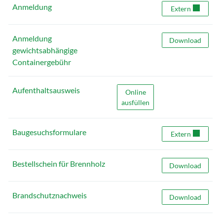
Anmeldung
Anmeldung
Extern
Anmeldung
Anmeldung gewic
Download
gewichtsabhängige
Containergebühr
Aufenthaltsausweis
Aufenthaltsausweis
Online
ausfüllen
Baugesuchsformulare
Baugesuchsform
Extern
Bestellschein für Brennholz
Bestellschein fü
Download
Brandschutznachweis
Brandschutznac
Download