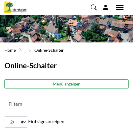
Marthalen
zur Startseite
Direkt zur Hauptnavigation
Direkt zum Inhalt
Direkt zur Suche
Direkt zum Stichwortverzeichnis
(ausgewählt)
Home
Online-Schalter
Online-Schalter
Menü anzeigen
Filtern
Einträge anzeigen