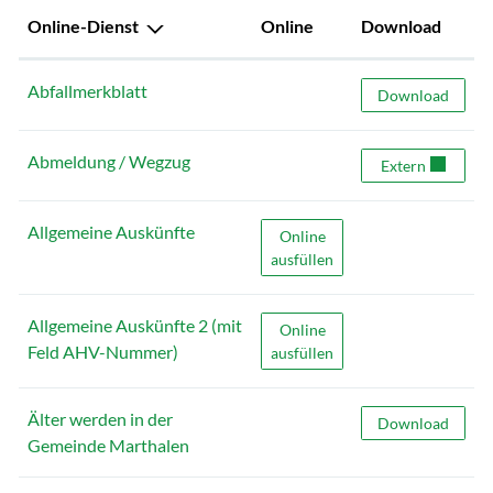
Online-Dienst
Online
Download
Abfallmerkblatt
Abfallmerkblatt
Download
Abmeldung / Wegzug
Abmeldung / We
Extern
Allgemeine Auskünfte
Allgemeine Auskünfte
Online
ausfüllen
Allgemeine Auskünfte 2 (mit
Allgemeine Auskünfte 2 (mit 
Online
Feld AHV-Nummer)
ausfüllen
Älter werden in der
Älter werden in
Download
Gemeinde Marthalen