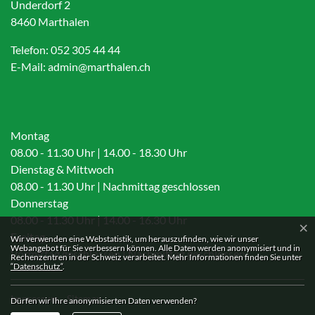
Underdorf 2
8460 Marthalen
Telefon:
052 305 44 44
E-Mail:
admin@marthalen.ch
Montag
08.00 - 11.30 Uhr | 14.00 - 18.30 Uhr
Dienstag & Mittwoch
08.00 - 11.30 Uhr | Nachmittag geschlossen
Donnerstag
08.00 - 11.30 Uhr | 14.00 - 16.30 Uhr
×
Freitag
Webstatistik
Wir verwenden eine Webstatistik, um herauszufinden, wie wir unser
Webangebot für Sie verbessern können. Alle Daten werden anonymisiert und in
Vormittag geschlossen | Nachmittag geschlossen
Rechenzentren in der Schweiz verarbeitet. Mehr Informationen finden Sie unter
“Datenschutz“
.
Toolbar
Impressum
Sitemap
Dürfen wir Ihre anonymisierten Daten verwenden?