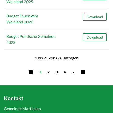
Weinland 2025
Budget Feuerwehr
Budget Feuerwe
Download
Weinland 2026
Budget Politische Gemeinde
Budget Politisc
Download
2023
1 bis 20 von 88 Einträgen
1
2
3
4
5
Kontakt
Gemeinde Marthalen