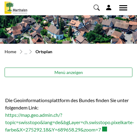
Marthalen
zur Startseite
Direkt zur Hauptnavigation
Direkt zum Inhalt
Direkt zur Suche
Direkt zum Stichwortverzeichnis
(ausgewählt)
Home
Ortsplan
Menü anzeigen
Die Geoinformationsplattform des Bundes finden Sie unter
folgendem Link:
https://map.geo.admin.ch/?
topic=swisstopo&lang=de&bgLayer=ch.swisstopo.pixelkarte-
Externer Link wir
farbe&X=275292.18&Y=689658.29&zoom=7