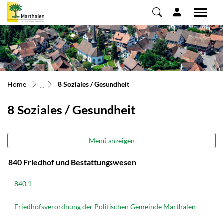
Marthalen
zur Startseite
Direkt zur Hauptnavigation
Direkt zum Inhalt
Direkt zur Suche
Direkt zum Stichwortverzeichnis
(ausgewählt)
Home
8 Soziales / Gesundheit
8 Soziales / Gesundheit
Menü anzeigen
840 Friedhof und Bestattungswesen
840.1
Friedhofsverordnung der Politischen Gemeinde Marthalen