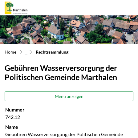
Marthalen
zur Startseite
Direkt zur Hauptnavigation
Direkt zum Inhalt
Direkt zur Suche
Direkt zum Stichwortverzeichnis
(ausgewählt)
Home
Rechtssammlung
Gebühren Wasserversorgung der
Politischen Gemeinde Marthalen
Menü anzeigen
Nummer
742.12
Name
Gebühren Wasserversorgung der Politischen Gemeinde