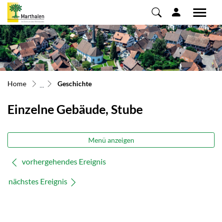
Marthalen
zur Startseite
Direkt zur Hauptnavigation
Direkt zum Inhalt
Direkt zur Suche
Direkt zum Stichwortverzeichnis
(ausgewählt)
Home
Geschichte
Einzelne Gebäude, Stube
Menü anzeigen
vorhergehendes Ereignis
nächstes Ereignis